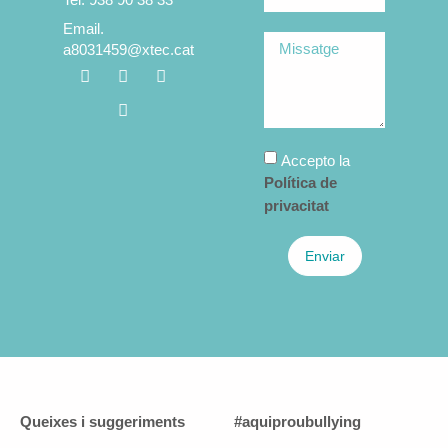
Email.
a8031459@xtec.cat
Accepto la
Política de
privacitat
Enviar
Queixes i suggeriments
#aquiproubullying