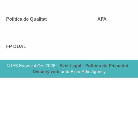
Política de Qualitat
AFA
FP DUAL
© IES Eugeni d’Ors 2026 ·
Avis Legal
·
Política de Privacitat
·
Disseny web
amb ♥️ per Artic Agency