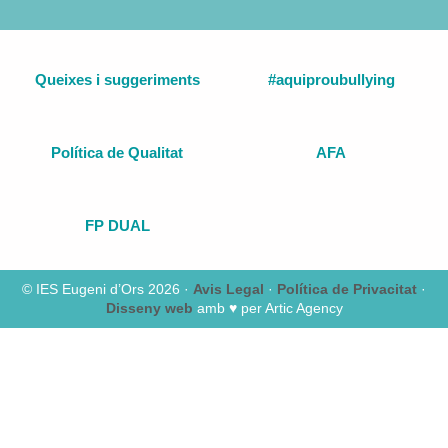
Queixes i suggeriments
#aquiproubullying
Política de Qualitat
AFA
FP DUAL
© IES Eugeni d’Ors 2026 ·
Avis Legal
·
Política de Privacitat
·
Disseny web
amb ♥️ per Artic Agency