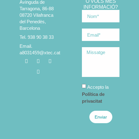
O VOLS MÉS
Avinguda de
INFORMACIÓ?
Tarragona, 86-88
08720 Vilafranca
del Penedès,
Barcelona
Tel. 938 90 38 33
Email.
a8031459@xtec.cat
Accepto la
Política de
privacitat
Enviar