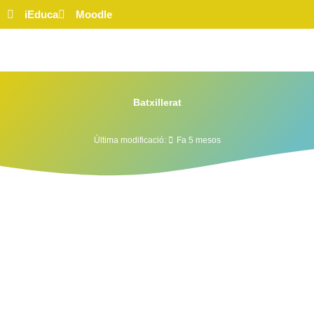
iEduca
Moodle
Batxillerat
Última modificació:
Fa 5 mesos