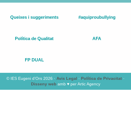
Queixes i suggeriments
#aquiproubullying
Política de Qualitat
AFA
FP DUAL
© IES Eugeni d’Ors 2026 ·
Avis Legal
·
Política de Privacitat
·
Disseny web
amb ♥️ per Artic Agency