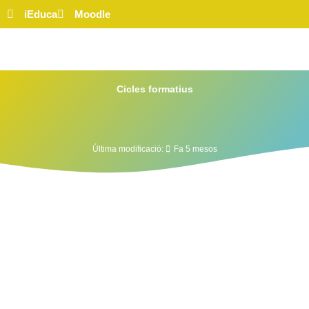
iEduca
Moodle
Cicles formatius
Última modificació:
Fa 5 mesos