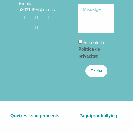
Email.
a8031459@xtec.cat
Accepto la
Política de
privacitat
Enviar
Queixes i suggeriments
#aquiproubullying