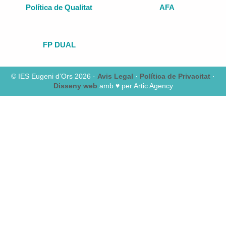
Política de Qualitat
AFA
FP DUAL
© IES Eugeni d’Ors 2026 ·
Avis Legal
·
Política de Privacitat
·
Disseny web
amb ♥️ per Artic Agency