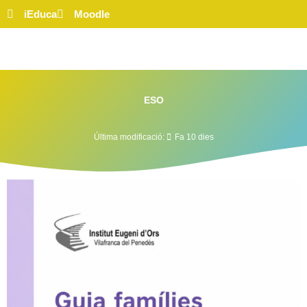
iEduca
Moodle
ESO
Última modificació:
Fa 10 dies