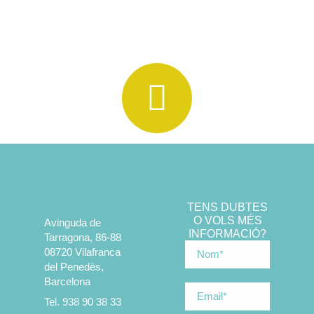
TENS DUBTES
O VOLS MÉS
Avinguda de
INFORMACIÓ?
Tarragona, 86-88
08720 Vilafranca
del Penedès,
Barcelona
Tel. 938 90 38 33