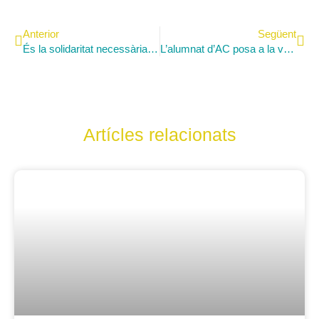
Anterior
Següent
És la solidaritat necessària per al funcionament de la societat? La lliga de debat ha començat
L’alumnat d’AC posa a la venda les seves tradicionals roses de llaminadures
Artícles relacionats