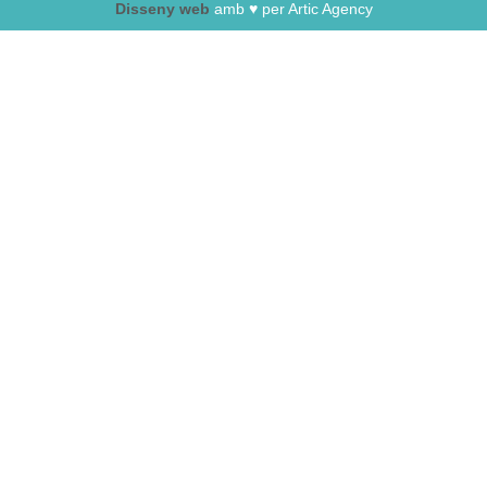
Disseny web
amb ♥️ per Artic Agency