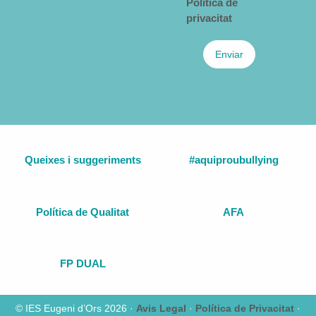
Política de
privacitat
Enviar
Queixes i suggeriments
#aquiproubullying
Política de Qualitat
AFA
FP DUAL
© IES Eugeni d’Ors 2026 ·
Avis Legal
·
Política de Privacitat
·