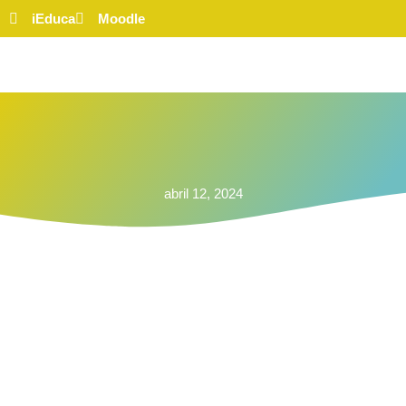
iEduca
Moodle
abril 12, 2024