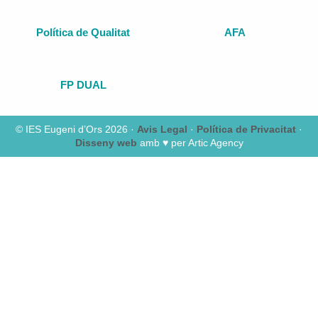
Política de Qualitat
AFA
FP DUAL
© IES Eugeni d’Ors 2026 ·
Avis Legal
·
Política de Privacitat
·
Disseny web
amb ♥️ per Artic Agency