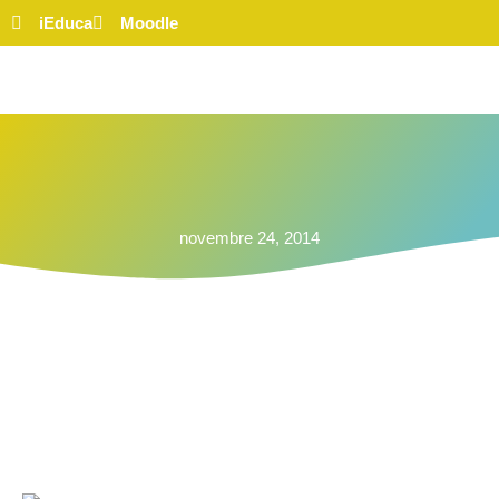
iEduca
Moodle
novembre 24, 2014