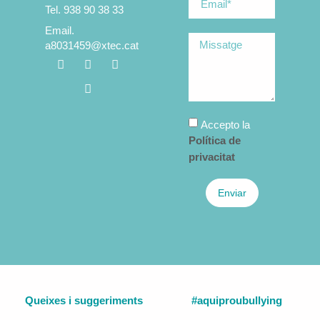
Tel. 938 90 38 33
Email.
a8031459@xtec.cat
Accepto la
Política de
privacitat
Enviar
Queixes i suggeriments
#aquiproubullying