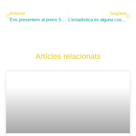
Anterior
Següent
Ens presentem al premi Sambori 2016
L’estadística és alguna cosa més que “les estadístiques”?
Artícles relacionats