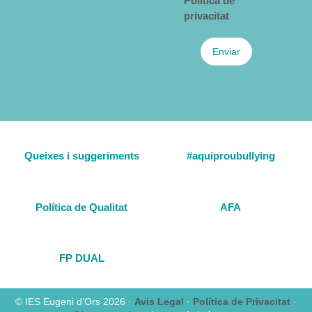
privacitat
Enviar
Queixes i suggeriments
#aquiproubullying
Política de Qualitat
AFA
FP DUAL
© IES Eugeni d’Ors 2026 ·
Avis Legal
·
Política de Privacitat
·