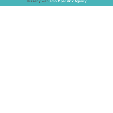
Disseny web
amb ♥️ per Artic Agency