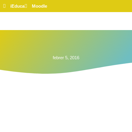
iEduca
Moodle
febrer 5, 2016