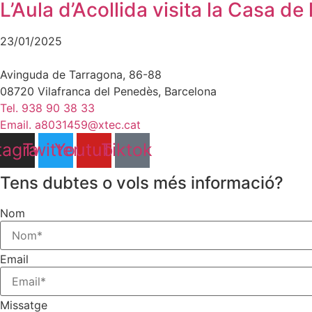
L’Aula d’Acollida visita la Casa de
23/01/2025
Avinguda de Tarragona, 86-88
08720 Vilafranca del Penedès, Barcelona
Tel. 938 90 38 33
Email. a8031459@xtec.cat
tagram
Twitter
Youtube
Tiktok
Tens dubtes o vols més informació?
Nom
Email
Missatge