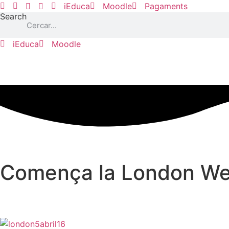
Vés
iEduca
Moodle
Pagaments
Search
al
contingut
iEduca
Moodle
Comença la London We