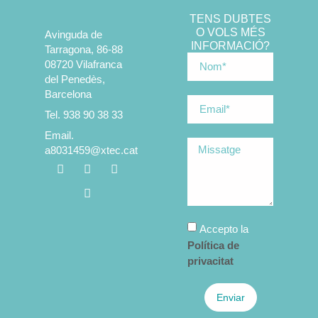
TENS DUBTES
O VOLS MÉS
Avinguda de
INFORMACIÓ?
Tarragona, 86-88
08720 Vilafranca
del Penedès,
Barcelona
Tel. 938 90 38 33
Email.
a8031459@xtec.cat
Accepto la
Política de
privacitat
Enviar