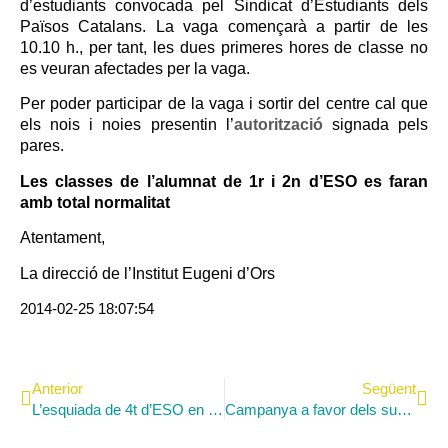
d’estudiants convocada pel Sindicat d’Estudiants dels
Països Catalans. La vaga començarà a partir de les
10.10 h., per tant,
les dues primeres hores de classe no
es veuran afectades per la vaga
.
Per poder participar de la vaga i sortir del centre cal que
els nois i noies presentin l’
autorització
signada pels
pares.
Les classes de l’alumnat de 1r i 2n d’ESO es faran
amb total normalitat
Atentament,
La direcció de l’Institut Eugeni d’Ors
2014-02-25 18:07:54
Anterior
Següent
L’esquiada de 4t d’ESO en imatges
Campanya a favor dels subtítols per a deficients auditius