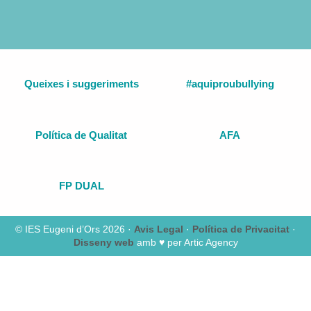
Queixes i suggeriments
#aquiproubullying
Política de Qualitat
AFA
FP DUAL
© IES Eugeni d’Ors 2026 ·
Avis Legal
·
Política de Privacitat
·
Disseny web
amb ♥️ per Artic Agency