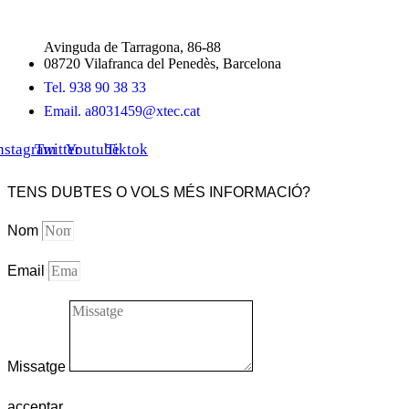
Avinguda de Tarragona, 86-88
08720 Vilafranca del Penedès, Barcelona
Tel. 938 90 38 33
Email. a8031459@xtec.cat
nstagram
Twitter
Youtube
Tiktok
TENS DUBTES O VOLS MÉS INFORMACIÓ?
Nom
Email
Missatge
acceptar