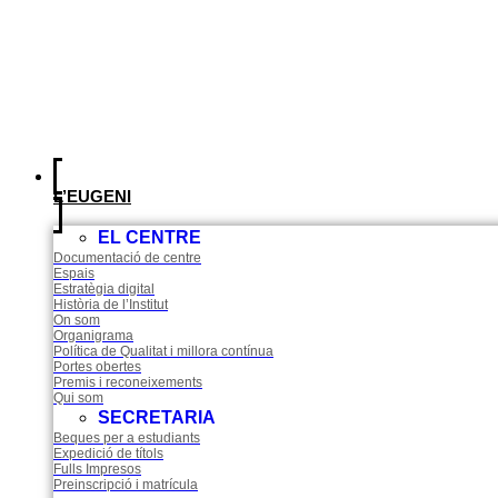
L’EUGENI
EL CENTRE
Documentació de centre
Espais
Estratègia digital
Història de l’Institut
On som
Organigrama
Política de Qualitat i millora contínua
Portes obertes
Premis i reconeixements
Qui som
SECRETARIA
Beques per a estudiants
Expedició de títols
Fulls Impresos
Preinscripció i matrícula