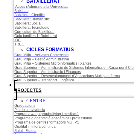
BATXILLERAT
Accés i Admissió a la Universitat
Batxibac
Batxillerat Científic
Batxillerat Humanístic
Batxillerat Social
Batxillerat Tecnològic
Currículum de Batxillerat
Guia famílies 1r Batxillerat
IOC
TREC
CICLES FORMATIUS
Grau Mitjà – Activitats Comercials
Grau Mitjà – Gestió Administrativa
Grau Mitjà – Sistemes Microinformàtics i Xarxes
Grau Superior – Administració de Sistemes Informàtics en Xarxa perfil Ci
Grau Superior – Administració i Finances
Grau Superior – Desenvolupament d’Aplicacions Multiplataforma
Grau Superior – Transport i Logística
PROJECTES
CENTRE
Graduacions
Pla de convivència
Programa #aquiproubullying i mediació
Programa d’orientació acadèmica i professional
Programa de centres formadors MUFPS
Qualitat i millora contínua
Salut i Escola