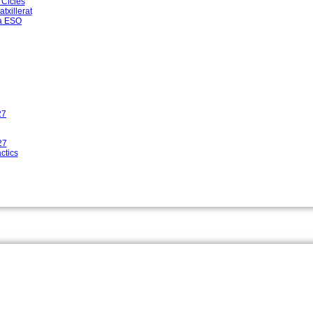
 Cicles
atxillerat
la ESO
27
27
àctics