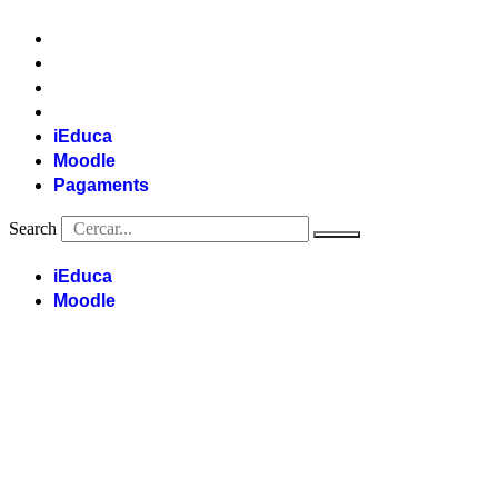
Vés
al
contingut
iEduca
Moodle
Pagaments
Search
iEduca
Moodle