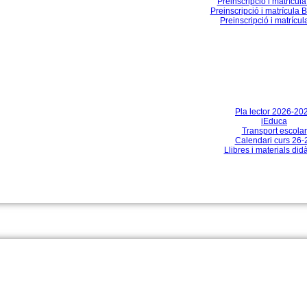
Preinscripció i matrícula
Preinscripció i matrícula B
Preinscripció i matrícu
Pla lector 2026-20
iEduca
Transport escolar
Calendari curs 26-
Llibres i materials did