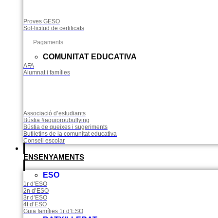
Proves GESO
Sol·licitud de certificats
Pagaments​
COMUNITAT EDUCATIVA
AFA
Alumnat i famílies
Associació d’estudiants
Bústia #aquiproubullying
Bústia de queixes i sugeriments
Butlletins de la comunitat educativa
Consell escolar
ENSENYAMENTS
ESO
1r d’ESO
2n d’ESO
3r d’ESO
4t d’ESO
Guia famílies 1r d’ESO