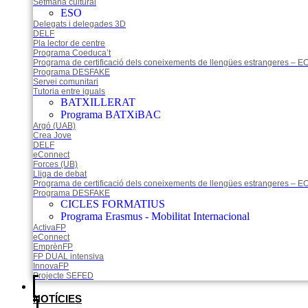
Setmana cultural
ESO
Delegats i delegades 3D
DELF
Pla lector de centre
Programa Coeduca’t
Programa de certificació dels coneixements de llengües estrangeres – EO
Programa DESFAKE
Servei comunitari
Tutoria entre iguals
BATXILLERAT
Programa BATXiBAC
Argó (UAB)
Crea Jove
DELF
eConnect
Forces (UB)
Lliga de debat
Programa de certificació dels coneixements de llengües estrangeres – EO
Programa DESFAKE
CICLES FORMATIUS
Programa Erasmus - Mobilitat Internacional
ActivaFP
eConnect
EmprènFP
FP DUAL intensiva
InnovaFP
Projecte SEFED
NOTÍCIES