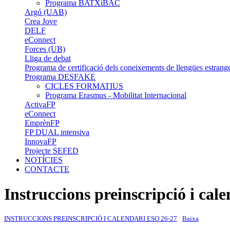
Programa BATXiBAC
Argó (UAB)
Crea Jove
DELF
eConnect
Forces (UB)
Lliga de debat
Programa de certificació dels coneixements de llengües estrang
Programa DESFAKE
CICLES FORMATIUS
Programa Erasmus - Mobilitat Internacional
ActivaFP
eConnect
EmprènFP
FP DUAL intensiva
InnovaFP
Projecte SEFED
NOTÍCIES
CONTACTE
Instruccions preinscripció i ca
INSTRUCCIONS PREINSCRIPCIÓ I CALENDARI ESO 26-27
Baixa