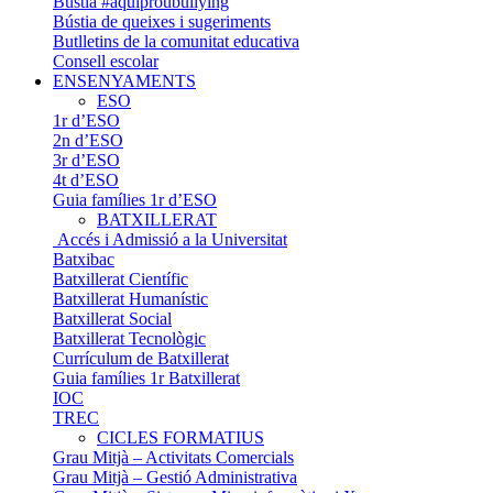
Bústia #aquiproubullying
Bústia de queixes i sugeriments
Butlletins de la comunitat educativa
Consell escolar
ENSENYAMENTS
ESO
1r d’ESO
2n d’ESO
3r d’ESO
4t d’ESO
Guia famílies 1r d’ESO
BATXILLERAT
Accés i Admissió a la Universitat
Batxibac
Batxillerat Científic
Batxillerat Humanístic
Batxillerat Social
Batxillerat Tecnològic
Currículum de Batxillerat
Guia famílies 1r Batxillerat
IOC
TREC
CICLES FORMATIUS
Grau Mitjà – Activitats Comercials
Grau Mitjà – Gestió Administrativa