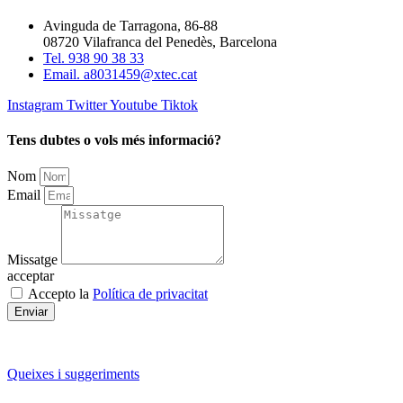
Avinguda de Tarragona, 86-88
08720 Vilafranca del Penedès, Barcelona
Tel. 938 90 38 33
Email. a8031459@xtec.cat
Instagram
Twitter
Youtube
Tiktok
Tens dubtes o vols més informació?
Nom
Email
Missatge
acceptar
Accepto la
Política de privacitat
Enviar
Queixes i suggeriments