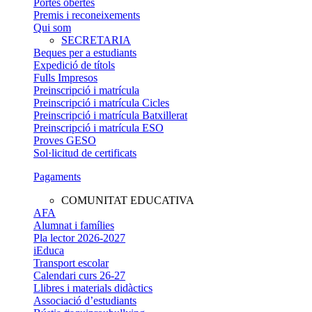
Portes obertes
Premis i reconeixements
Qui som
SECRETARIA
Beques per a estudiants
Expedició de títols
Fulls Impresos
Preinscripció i matrícula
Preinscripció i matrícula Cicles
Preinscripció i matrícula Batxillerat
Preinscripció i matrícula ESO
Proves GESO
Sol·licitud de certificats
Pagaments​
COMUNITAT EDUCATIVA
AFA
Alumnat i famílies
Pla lector 2026-2027
iEduca
Transport escolar
Calendari curs 26-27
Llibres i materials didàctics
Associació d’estudiants