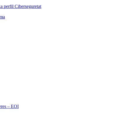
 perfil Ciberseguretat
rma
eres – EOI