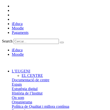
Vés
al
contingut
iEduca
Moodle
Pagaments
Search
iEduca
Moodle
L’EUGENI
EL CENTRE
Documentació de centre
Espais
Estratègia digital
Història de l’Institut
On som
Organigrama
Política de Qualitat i millora contínua