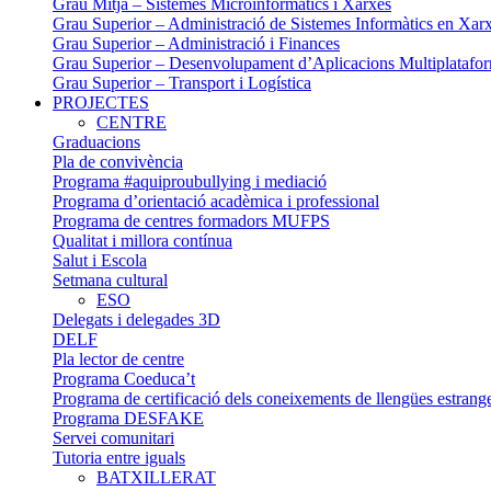
Grau Mitjà – Sistemes Microinformàtics i Xarxes
Grau Superior – Administració de Sistemes Informàtics en Xarxa
Grau Superior – Administració i Finances
Grau Superior – Desenvolupament d’Aplicacions Multiplatafo
Grau Superior – Transport i Logística
PROJECTES
CENTRE
Graduacions
Pla de convivència
Programa #aquiproubullying i mediació
Programa d’orientació acadèmica i professional
Programa de centres formadors MUFPS
Qualitat i millora contínua
Salut i Escola
Setmana cultural
ESO
Delegats i delegades 3D
DELF
Pla lector de centre
Programa Coeduca’t
Programa de certificació dels coneixements de llengües estrang
Programa DESFAKE
Servei comunitari
Tutoria entre iguals
BATXILLERAT