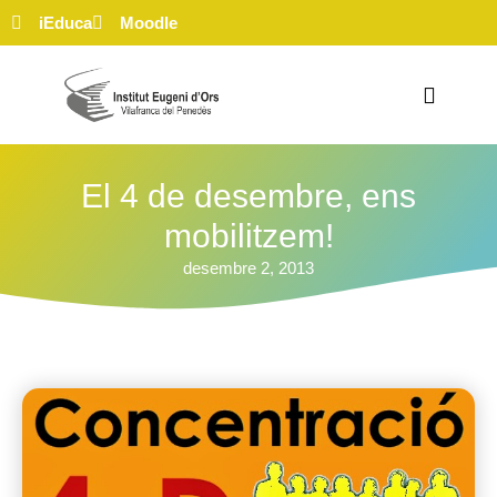
iEduca
Moodle
El 4 de desembre, ens
mobilitzem!
desembre 2, 2013