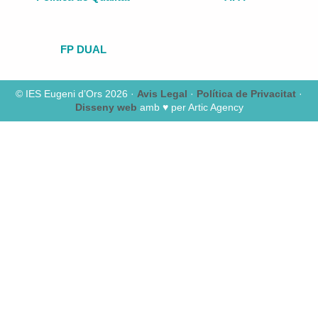
FP DUAL
© IES Eugeni d’Ors 2026 ·
Avis Legal
·
Política de Privacitat
·
Disseny web
amb ♥️ per Artic Agency