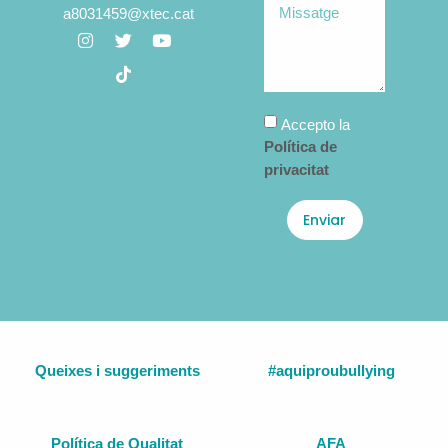
a8031459@xtec.cat
Accepto la
Política de
privacitat
Enviar
Queixes i suggeriments
#aquiproubullying
Política de Qualitat
AFA