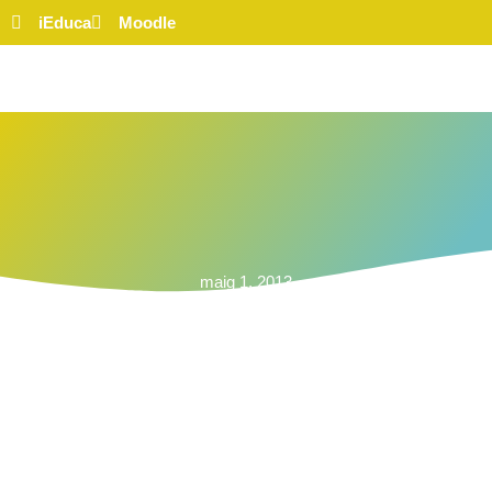
iEduca
Moodle
maig 1, 2013