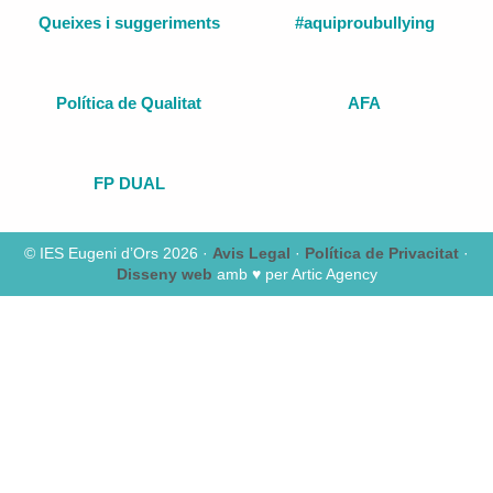
Queixes i suggeriments
#aquiproubullying
Política de Qualitat
AFA
FP DUAL
© IES Eugeni d’Ors 2026 ·
Avis Legal
·
Política de Privacitat
·
Disseny web
amb ♥️ per Artic Agency