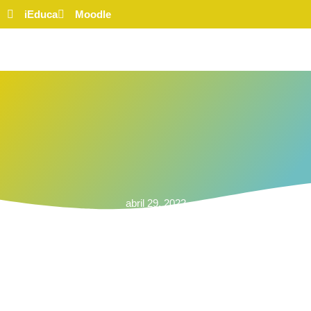
iEduca
Moodle
abril 29, 2022