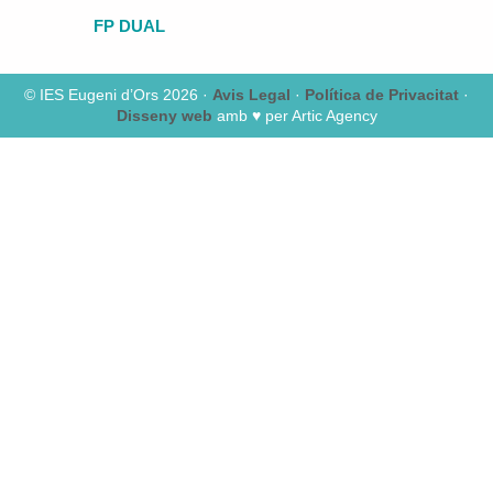
FP DUAL
© IES Eugeni d’Ors 2026 ·
Avis Legal
·
Política de Privacitat
·
Disseny web
amb ♥️ per Artic Agency