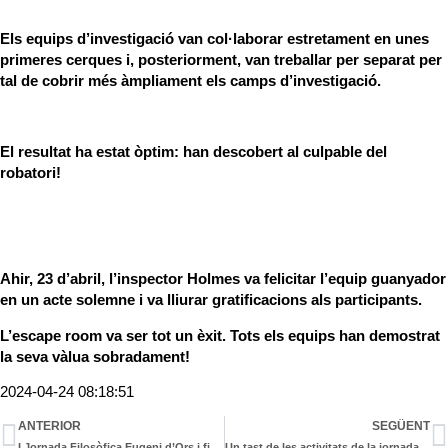
Els equips d’investigació van col·laborar estretament en unes
primeres cerques i, posteriorment, van treballar per separat per
tal de cobrir més àmpliament els camps d’investigació.
El resultat ha estat òptim: han descobert al culpable del
robatori!
Ahir, 23 d’abril, l’inspector Holmes va felicitar l’equip guanyador
en un acte solemne i va lliurar gratificacions als participants.
L’escape room va ser tot un èxit. Tots els equips han demostrat
la seva vàlua sobradament!
2024-04-24 08:18:51
ANTERIOR
SEGÜENT
I Jornada Filosòfica Eugeni d’Ors i final de la Lliga de Debat
Un tast de les activitats de la jornada d’avui a la Setmana Cultural 2024