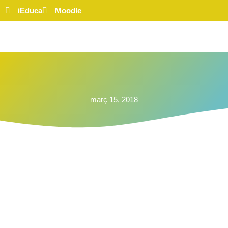
iEduca
Moodle
març 15, 2018