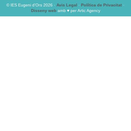
© IES Eugeni d’Ors 2026 ·
Avis Legal
·
Política de Privacitat
·
Disseny web
amb ♥️ per Artic Agency