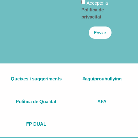
Accepto la
Política de
privacitat
Enviar
Queixes i suggeriments
#aquiproubullying
Política de Qualitat
AFA
FP DUAL