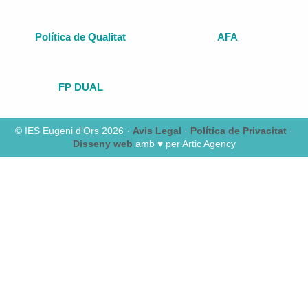
Política de Qualitat
AFA
FP DUAL
© IES Eugeni d’Ors 2026 ·
Avis Legal
·
Política de Privacitat
·
Disseny web
amb ♥️ per Artic Agency