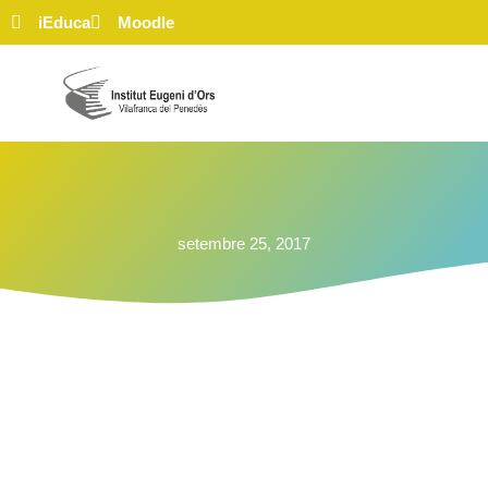
iEduca
Moodle
setembre 25, 2017