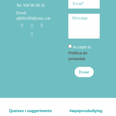
Tel. 938 90 38 33
Email.
a8031459@xtec.cat
Accepto la
Política de
privacitat
Enviar
Queixes i suggeriments
#aquiproubullying