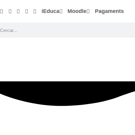
iEduca
Moodle
Pagaments