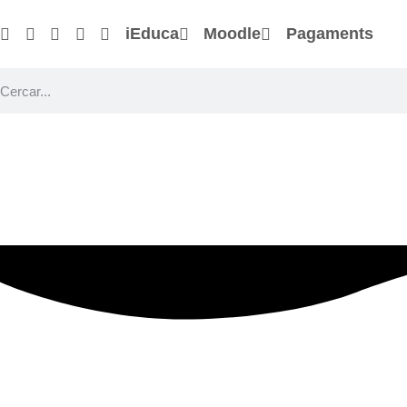
iEduca
Moodle
Pagaments