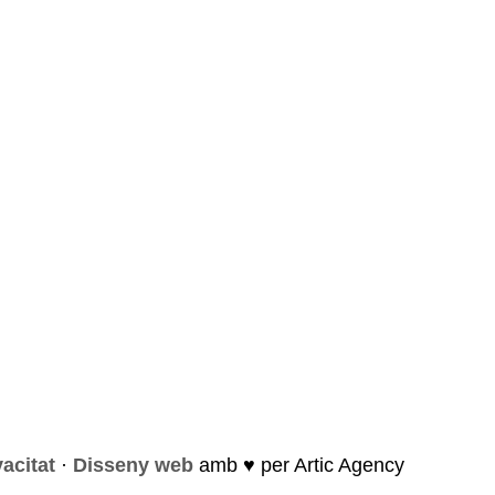
vacitat
·
Disseny web
amb ♥️ per Artic Agency