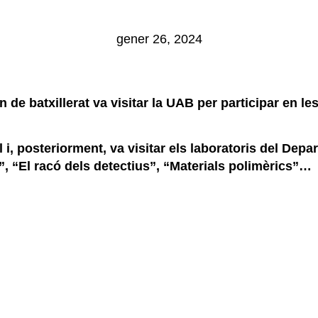
gener 26, 2024
n de batxillerat va visitar la UAB per participar en l
.
l i, posteriorment, va visitar els laboratoris del De
”, “El racó dels detectius”, “Materials polimèrics”…