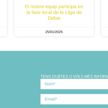
El nostre equip participa en
la fase local de la Lliga de
Debat
25/01/2025
TENS DUBTES O VOLS MÉS INFOR