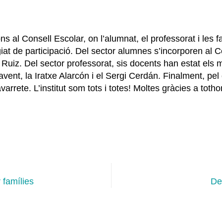
s al Consell Escolar, on l’alumnat, el professorat i les 
at de participació. Del sector alumnes s’incorporen al Co
 Ruiz. Del sector professorat, sis docents han estat els m
avent, la Iratxe Alarcón i el Sergi Cerdán. Finalment, pel
rrete. L’institut som tots i totes! Moltes gràcies a totho
 famílies
De 