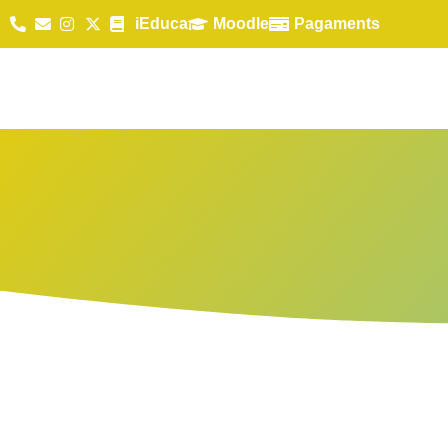
iEduca
Moodle
Pagaments