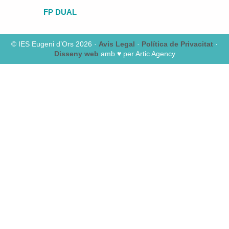
FP DUAL
© IES Eugeni d’Ors 2026 ·
Avis Legal
·
Política de Privacitat
·
Disseny web
amb ♥️ per Artic Agency