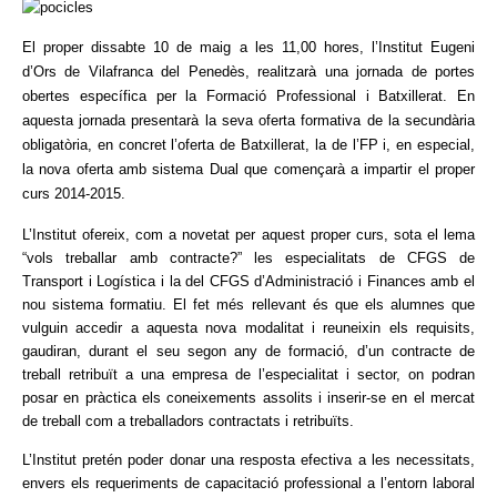
El proper dissabte 10 de maig a les 11,00 hores, l’Institut Eugeni
d’Ors de Vilafranca del Penedès, realitzarà una jornada de portes
obertes específica per la Formació Professional i Batxillerat. En
aquesta jornada presentarà la seva oferta formativa de la secundària
obligatòria, en concret l’oferta de Batxillerat, la de l’FP i, en especial,
la nova oferta amb sistema Dual que començarà a impartir el proper
curs 2014-2015.
L’Institut ofereix, com a novetat per aquest proper curs, sota el lema
“vols treballar amb contracte?” les especialitats de CFGS de
Transport i Logística i la del CFGS d’Administració i Finances amb el
nou sistema formatiu. El fet més rellevant és que els alumnes que
vulguin accedir a aquesta nova modalitat i reuneixin els requisits,
gaudiran, durant el seu segon any de formació, d’un contracte de
treball retribuït a una empresa de l’especialitat i sector, on podran
posar en pràctica els coneixements assolits i inserir-se en el mercat
de treball com a treballadors contractats i retribuïts.
L’Institut pretén poder donar una resposta efectiva a les necessitats,
envers els requeriments de capacitació professional a l’entorn laboral