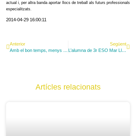
actual i, per altra banda aportar llocs de treball als futurs professionals
especialitzats.
2014-04-29 16:00:11
Anterior
Següent
Amb el bon temps, menys gent a la cantina
L’alumna de 3r ESO Mar Lloret, becada per anar al Quebec
Artícles relacionats