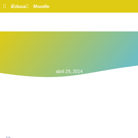
iEduca
Moodle
abril 29, 2014