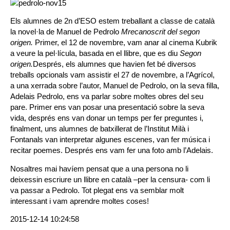
Els alumnes de 2n d’ESO estem treballant a classe de català
la novel·la de Manuel de Pedrolo
Mrecanoscrit del segon
origen.
Primer, el 12 de novembre, vam anar al cinema Kubrik
a veure la pel·lícula, basada en el llibre, que es diu
Segon
origen.
Després, els alumnes que havien fet bé diversos
treballs opcionals vam assistir el 27 de novembre, a l’Agrícol,
a una xerrada sobre l’autor, Manuel de Pedrolo, on la seva filla,
Adelais Pedrolo, ens va parlar sobre moltes obres del seu
pare. Primer ens van posar una presentació sobre la seva
vida, després ens van donar un temps per fer preguntes i,
finalment, uns alumnes de batxillerat de l’Institut Milà i
Fontanals van interpretar algunes escenes, van fer música i
recitar poemes. Després ens vam fer una foto amb l’Adelais.
Nosaltres mai havíem pensat que a una persona no li
deixessin escriure un llibre en català –per la censura- com li
va passar a Pedrolo. Tot plegat ens va semblar molt
interessant i vam aprendre moltes coses!
2015-12-14 10:24:58