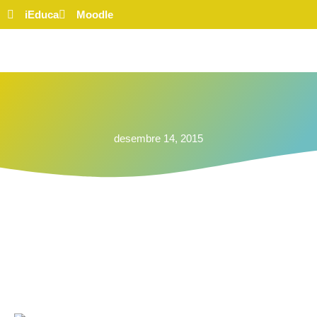
iEduca
Moodle
desembre 14, 2015