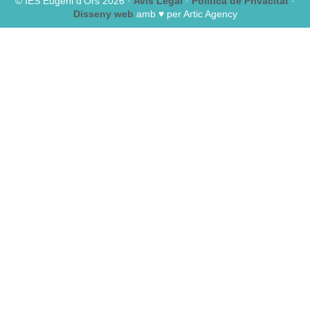
© IES Eugeni d’Ors 2026 ·
Avis Legal
·
Política de Privacitat
·
Disseny web
amb ♥️ per Artic Agency