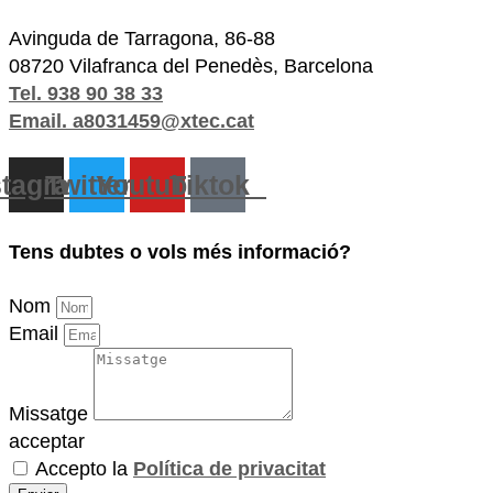
Avinguda de Tarragona, 86-88
08720 Vilafranca del Penedès, Barcelona
Tel. 938 90 38 33
Email. a8031459@xtec.cat
stagram
Twitter
Youtube
Tiktok
Tens dubtes o vols més informació?
Nom
Email
Missatge
acceptar
Accepto la
Política de privacitat