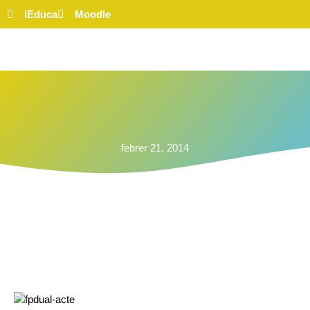
iEduca
Moodle
febrer 21, 2014