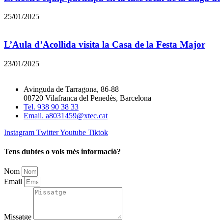
25/01/2025
L’Aula d’Acollida visita la Casa de la Festa Major
23/01/2025
Avinguda de Tarragona, 86-88
08720 Vilafranca del Penedès, Barcelona
Tel. 938 90 38 33
Email. a8031459@xtec.cat
Instagram
Twitter
Youtube
Tiktok
Tens dubtes o vols més informació?
Nom
Email
Missatge