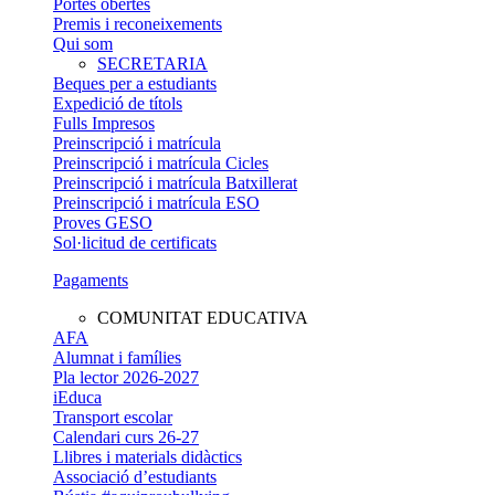
Portes obertes
Premis i reconeixements
Qui som
SECRETARIA
Beques per a estudiants
Expedició de títols
Fulls Impresos
Preinscripció i matrícula
Preinscripció i matrícula Cicles
Preinscripció i matrícula Batxillerat
Preinscripció i matrícula ESO
Proves GESO
Sol·licitud de certificats
Pagaments​
COMUNITAT EDUCATIVA
AFA
Alumnat i famílies
Pla lector 2026-2027
iEduca
Transport escolar
Calendari curs 26-27
Llibres i materials didàctics
Associació d’estudiants