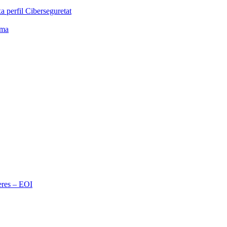
 perfil Ciberseguretat
rma
eres – EOI