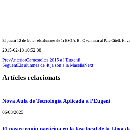
El passat 12 de febrer, els alumnes de
1r ESO A, B i C van anar
al Parc Güell. Hi v
2015-02-18 10:52:38
Prev
Anterior
Carnestoltes 2015 a l’Eugeni!
Següent
Els alumnes de 4t ja són a la Masella
Next
Artícles relacionats
Nova Aula de Tecnologia Aplicada a l’Eugeni
06/03/2025
El nostre equip participa en la fase local de la Lliga 