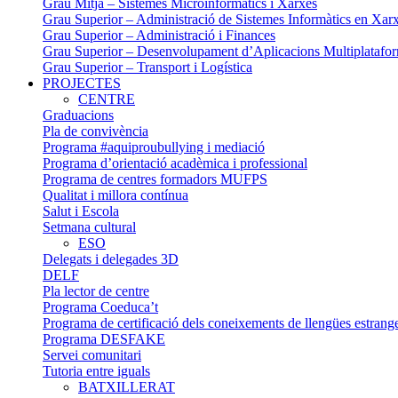
Grau Mitjà – Sistemes Microinformàtics i Xarxes
Grau Superior – Administració de Sistemes Informàtics en Xarxa
Grau Superior – Administració i Finances
Grau Superior – Desenvolupament d’Aplicacions Multiplatafo
Grau Superior – Transport i Logística
PROJECTES
CENTRE
Graduacions
Pla de convivència
Programa #aquiproubullying i mediació
Programa d’orientació acadèmica i professional
Programa de centres formadors MUFPS
Qualitat i millora contínua
Salut i Escola
Setmana cultural
ESO
Delegats i delegades 3D
DELF
Pla lector de centre
Programa Coeduca’t
Programa de certificació dels coneixements de llengües estrang
Programa DESFAKE
Servei comunitari
Tutoria entre iguals
BATXILLERAT