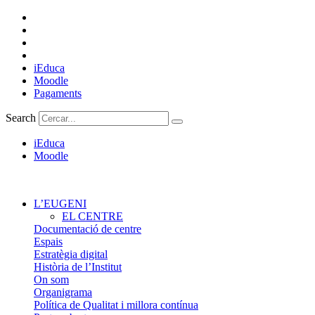
Vés
al
contingut
iEduca
Moodle
Pagaments
Search
iEduca
Moodle
L’EUGENI
EL CENTRE
Documentació de centre
Espais
Estratègia digital
Història de l’Institut
On som
Organigrama
Política de Qualitat i millora contínua