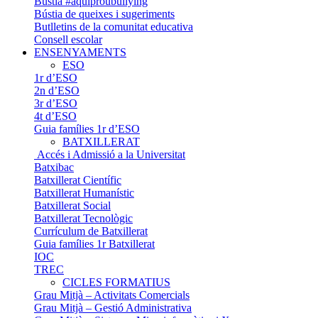
Bústia #aquiproubullying
Bústia de queixes i sugeriments
Butlletins de la comunitat educativa
Consell escolar
ENSENYAMENTS
ESO
1r d’ESO
2n d’ESO
3r d’ESO
4t d’ESO
Guia famílies 1r d’ESO
BATXILLERAT
Accés i Admissió a la Universitat
Batxibac
Batxillerat Científic
Batxillerat Humanístic
Batxillerat Social
Batxillerat Tecnològic
Currículum de Batxillerat
Guia famílies 1r Batxillerat
IOC
TREC
CICLES FORMATIUS
Grau Mitjà – Activitats Comercials
Grau Mitjà – Gestió Administrativa