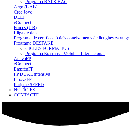
Programa BATXiBAC
Argó (UAB)
Crea Jove
DELF
eConnect
Forces (UB)
Lliga de debat
Programa de certificació dels coneixements de llengües estrang
Programa DESFAKE
CICLES FORMATIUS
Programa Erasmus - Mobilitat Internacional
ActivaFP
eConnect
EmprènFP
FP DUAL intensiva
InnovaFP
Projecte SEFED
NOTÍCIES
CONTACTE