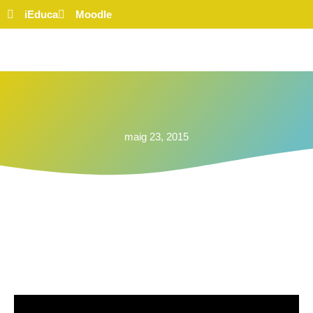
iEduca
Moodle
maig 23, 2015