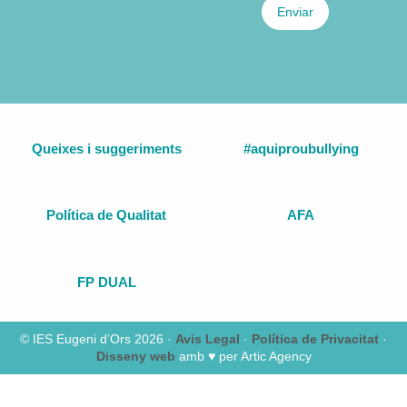
Enviar
Queixes i suggeriments
#aquiproubullying
Política de Qualitat
AFA
FP DUAL
© IES Eugeni d’Ors 2026 ·
Avis Legal
·
Política de Privacitat
·
Disseny web
amb ♥️ per Artic Agency