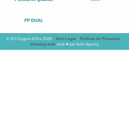
FP DUAL
© IES Eugeni d’Ors 2026 ·
Avis Legal
·
Política de Privacitat
·
Disseny web
amb ♥️ per Artic Agency