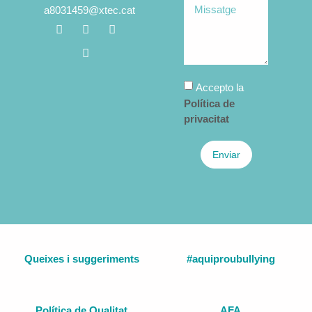
a8031459@xtec.cat
Accepto la
Política de
privacitat
Enviar
Queixes i suggeriments
#aquiproubullying
Política de Qualitat
AFA