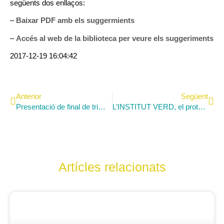
següents dos enllaços:
–
Baixar PDF amb els suggermients
–
Accés al web de la biblioteca per veure els suggeriments
2017-12-19 16:04:42
Anterior
Següent
Presentació de final de trimestre de l’alumnat del MAP a La Fassina
L’INSTITUT VERD, el protagonista del treball per projectes del 1r trimestre
Artícles relacionats