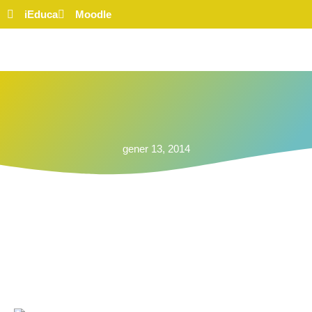
iEduca
Moodle
gener 13, 2014