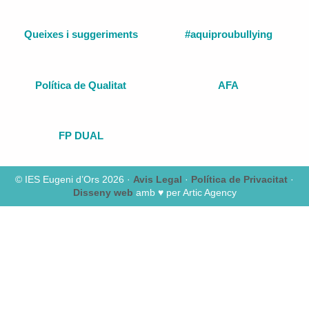
Queixes i suggeriments
#aquiproubullying
Política de Qualitat
AFA
FP DUAL
© IES Eugeni d’Ors 2026 ·
Avis Legal
·
Política de Privacitat
·
Disseny web
amb ♥️ per Artic Agency