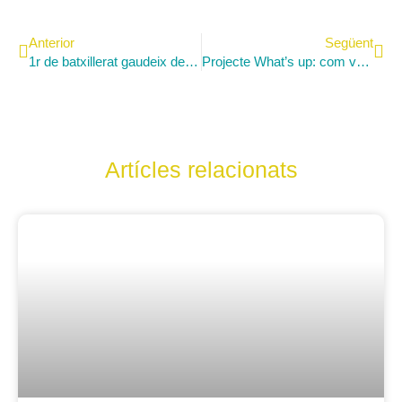
Anterior
Següent
1r de batxillerat gaudeix del documental «Cep, persona, raïm i vi»
Projecte What’s up: com vas de salut mental?
Artícles relacionats