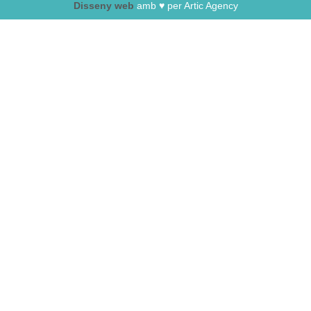
Disseny web
amb ♥️ per Artic Agency