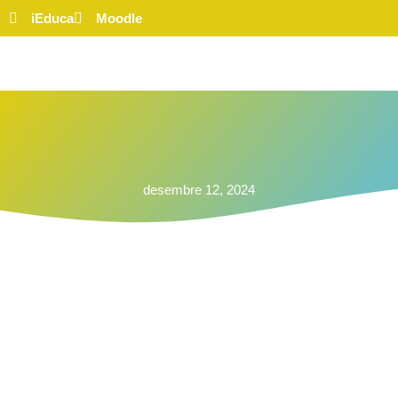
iEduca
Moodle
desembre 12, 2024