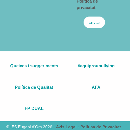
Política de
privacitat
Enviar
Queixes i suggeriments
#aquiproubullying
Política de Qualitat
AFA
FP DUAL
© IES Eugeni d’Ors 2026 ·
Avis Legal
·
Política de Privacitat
·