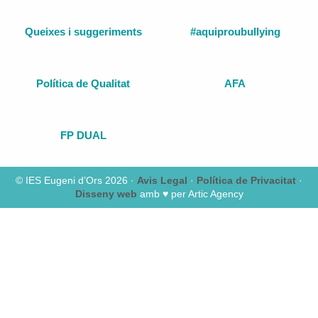
Queixes i suggeriments
#aquiproubullying
Política de Qualitat
AFA
FP DUAL
© IES Eugeni d’Ors 2026 ·
Avis Legal
·
Política de Privacitat
·
Disseny web
amb ♥️ per Artic Agency