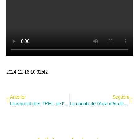
2024-12-16 10:32:42
Anterior
Següent
Lliurament dels TREC de l’alumnat de 2n de batxillerat
La nadala de l’Aula d’Acollida i el Dia Internacional del Migrant