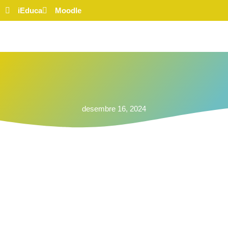
iEduca
Moodle
desembre 16, 2024