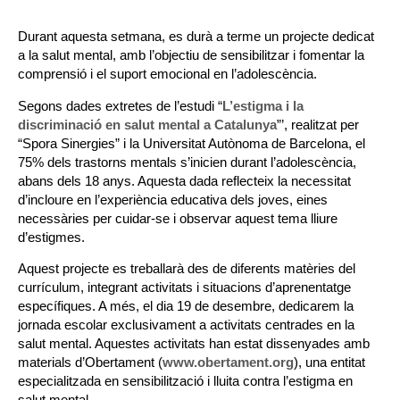
Durant aquesta setmana, es durà a terme un projecte dedicat
a la salut mental, amb l’objectiu de sensibilitzar i fomentar la
comprensió i el suport emocional en l’adolescència.
Segons dades extretes de l’estudi “
L’estigma i la
discriminació en salut mental a Catalunya
”’, realitzat per
“Spora Sinergies” i la Universitat Autònoma de Barcelona, el
75% dels trastorns mentals s’inicien durant l’adolescència,
abans dels 18 anys. Aquesta dada reflecteix la necessitat
d’incloure en l’experiència educativa dels joves, eines
necessàries per cuidar-se i observar aquest tema lliure
d’estigmes.
Aquest projecte es treballarà des de diferents matèries del
currículum, integrant activitats i situacions d’aprenentatge
específiques. A més, el dia 19 de desembre, dedicarem la
jornada escolar exclusivament a activitats centrades en la
salut mental. Aquestes activitats han estat dissenyades amb
materials d’Obertament (
www.obertament.org
), una entitat
especialitzada en sensibilització i lluita contra l’estigma en
salut mental.