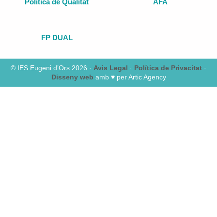
Política de Qualitat
AFA
FP DUAL
© IES Eugeni d’Ors 2026 ·
Avis Legal
·
Política de Privacitat
·
Disseny web
amb ♥️ per Artic Agency