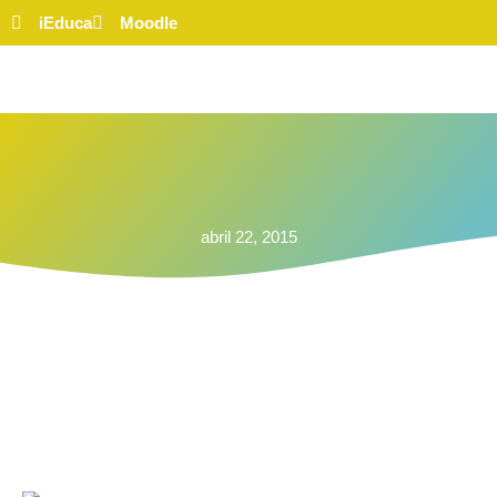
iEduca
Moodle
abril 22, 2015