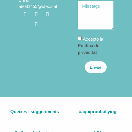
Email.
a8031459@xtec.cat
Accepto la
Política de
privacitat
Enviar
Queixes i suggeriments
#aquiproubullying